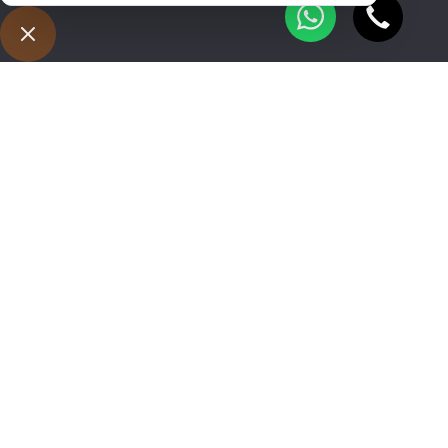
שניפגש?